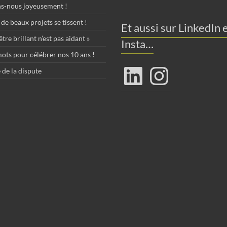
ns-nous joyeusement !
de beaux projets se tissent !
Et aussi sur LinkedIn 
tre brillant n’est pas aidant »
Insta…
ots pour célébrer nos 10 ans !
LinkedIn
Instagram
 de la dispute