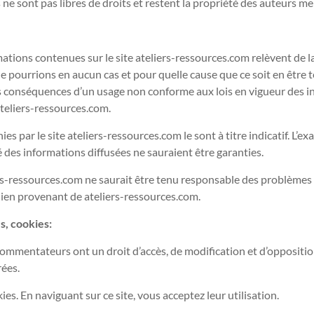
ne sont pas libres de droits et restent la propriété des auteurs m
rmations contenues sur le site ateliers-ressources.com relèvent de l
 ne pourrions en aucun cas et pour quelle cause que ce soit en être 
es conséquences d’un usage non conforme aux lois en vigueur des 
ateliers-ressources.com.
es par le site ateliers-ressources.com le sont à titre indicatif. L’exa
é des informations diffusées ne sauraient être garanties.
ers-ressources.com ne saurait être tenu responsable des problèmes 
 lien provenant de ateliers-ressources.com.
, cookies:
 commentateurs ont un droit d’accès, de modification et d’oppositi
rées.
kies. En naviguant sur ce site, vous acceptez leur utilisation.