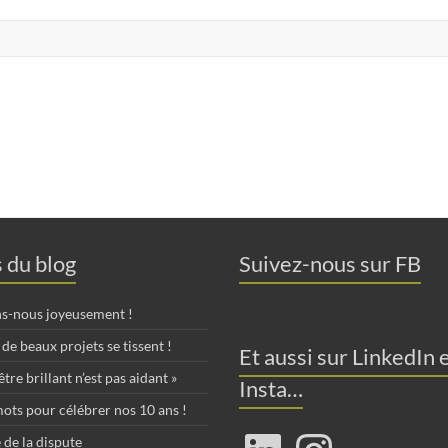
s du blog
Suivez-nous sur FB
ns-nous joyeusement !
de beaux projets se tissent !
Et aussi sur LinkedIn 
tre brillant n’est pas aidant »
Insta…
ots pour célébrer nos 10 ans !
LinkedIn
Instagram
 de la dispute