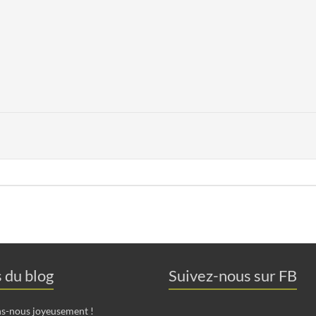
s du blog
Suivez-nous sur FB
ns-nous joyeusement !