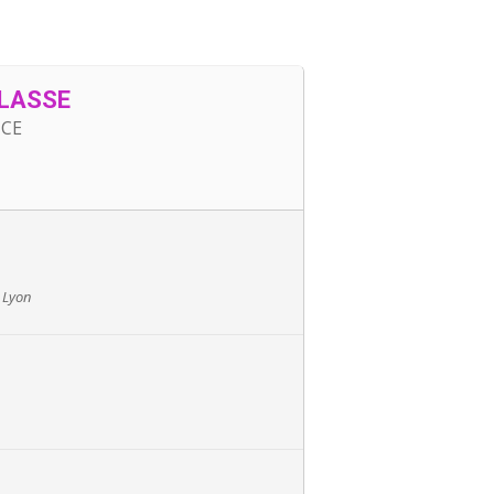
CLASSE
NCE
 Lyon