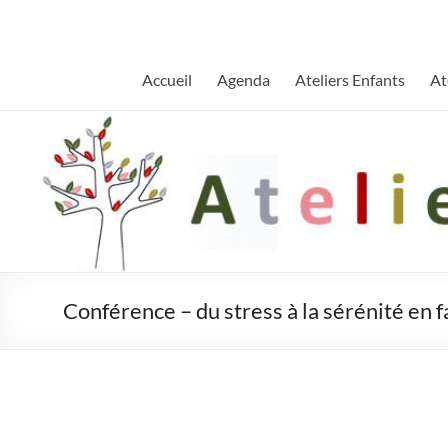
Aller
au
contenu
Accueil
Agenda
Ateliers Enfants
At
Conférence – du stress à la sérénité en f