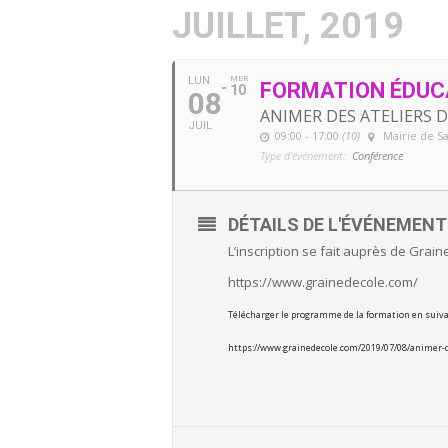
JUILLET, 2019
LUN
MER
FORMATION ÉDUCA
10
08
ANIMER DES ATELIERS 
JUIL
09:00 - 17:00
(10)
Mairie de S
Type d'événement:
Conférence
DÉTAILS DE L'ÉVÉNEMENT
L’inscription se fait auprès de Grain
https://www.grainedecole.com/
Télécharger le programme de la formation en suiva
https://www.grainedecole.com/2019/07/08/animer-d