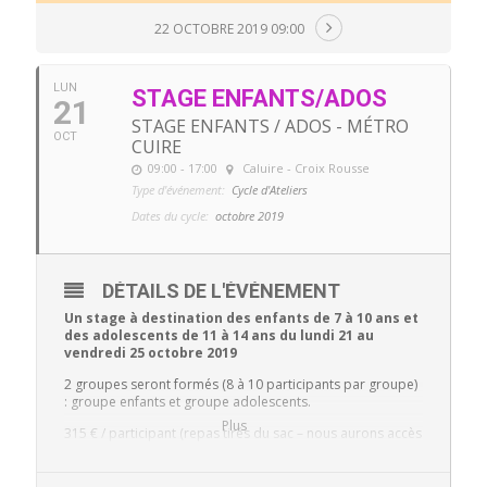
22 OCTOBRE 2019 09:00
LUN
STAGE ENFANTS/ADOS
21
STAGE ENFANTS / ADOS - MÉTRO
OCT
CUIRE
09:00 - 17:00
Caluire - Croix Rousse
Type d'événement:
Cycle d'Ateliers
Dates du cycle:
octobre 2019
DÉTAILS DE L'ÉVÉNEMENT
Un
stage à destination des enfants de 7 à 10 ans et
des adolescents de 11 à 14 ans du lundi 21 au
vendredi 25 octobre 2019
2 groupes seront formés (8 à 10 participants par groupe)
: groupe enfants et groupe adolescents.
Plus
315 € / participant (repas tirés du sac – nous aurons accès
à un espace extérieur privatif et fermé pour pique-niquer
et s’exercer en plein air lorsque le temps le permet)