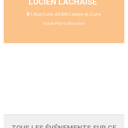
LUCIEN LACHAISE
1 Rue Curie, 69300 Caluire-et-Cuire
Stade Pierre Bourdan
TOUS LES ÉVÉNEMENTS SUR CE