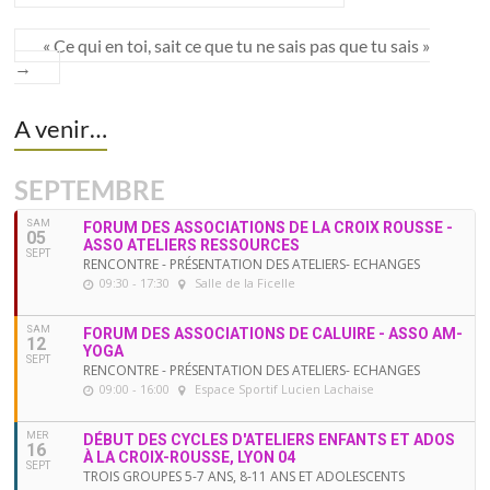
« Ce qui en toi, sait ce que tu ne sais pas que tu sais »
→
A venir…
SEPTEMBRE
SAM
FORUM DES ASSOCIATIONS DE LA CROIX ROUSSE -
05
ASSO ATELIERS RESSOURCES
SEPT
RENCONTRE - PRÉSENTATION DES ATELIERS- ECHANGES
09:30 - 17:30
Salle de la Ficelle
SAM
FORUM DES ASSOCIATIONS DE CALUIRE - ASSO AM-
12
YOGA
SEPT
RENCONTRE - PRÉSENTATION DES ATELIERS- ECHANGES
09:00 - 16:00
Espace Sportif Lucien Lachaise
MER
DÉBUT DES CYCLES D'ATELIERS ENFANTS ET ADOS
16
À LA CROIX-ROUSSE, LYON 04
SEPT
TROIS GROUPES 5-7 ANS, 8-11 ANS ET ADOLESCENTS