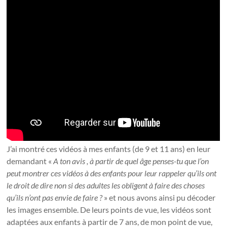
J’ai montré ces vidéos à mes enfants (de 9 et 11 ans) en leur
demandant «
A ton avis , à partir de quel âge penses-tu que l’on
peut montrer ces vidéos à des enfants pour leur rappeler qu’ils ont
le droit de dire non si des adultes les obligent à faire des choses
qu’ils n’ont pas envie de faire ?
» et nous avons ainsi pu décoder
les images ensemble. De leurs points de vue, les vidéos sont
adaptées aux enfants à partir de 7 ans, de mon point de vue,