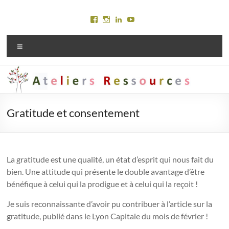
Aller
au
Voir
Voir
Voir
Voir
contenu
le
le
le
le
profil
profil
profil
profil
Menu
de
de
de
de
Ateliersressources
marylinejury
Maryline
Maryline
sur
sur
Jury
Jury
Facebook
Instagram
sur
sur
LinkedIn
YouTube
Gratitude et consentement
La gratitude est une qualité, un état d’esprit qui nous fait du
bien. Une attitude qui présente le double avantage d’être
bénéfique à celui qui la prodigue et à celui qui la reçoit !
Je suis reconnaissante d’avoir pu contribuer à l’article sur la
gratitude, publié dans le Lyon Capitale du mois de février !