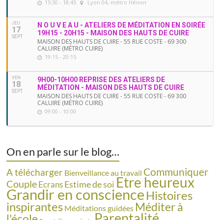
15:30 - 18:45
Lyon 04, métro Hénon
JEU
N O U V E A U - ATELIERS DE MÉDITATION EN SOIRÉE
17
19H15 - 20H15 - MAISON DES HAUTS DE CUIRE
SEPT
MAISON DES HAUTS DE CUIRE - 55 RUE COSTE - 69 300
CALUIRE (MÉTRO CUIRE)
19:15 - 20:15
VEN
9H00-10H00 REPRISE DES ATELIERS DE
18
MÉDITATION - MAISON DES HAUTS DE CUIRE
SEPT
MAISON DES HAUTS DE CUIRE - 55 RUE COSTE - 69 300
CALUIRE (MÉTRO CUIRE)
09:00 - 10:00
On en parle sur le blog…
Communiquer
A télécharger
Bienveillance au travail
Etre heureux
Couple
Estime de soi
Ecrans
Grandir en conscience
Histoires
inspirantes
Méditer à
Méditations guidées
Parentalité
l'école