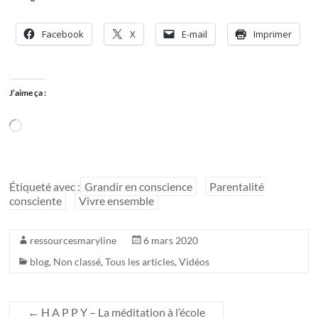
Facebook
X
E-mail
Imprimer
J’aime ça :
Chargement…
Étiqueté avec :
Grandir en conscience
Parentalité
consciente
Vivre ensemble
ressourcesmaryline
6 mars 2020
blog
,
Non classé
,
Tous les articles
,
Vidéos
←
H A P P Y – La méditation à l’école