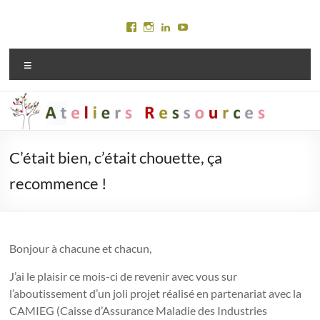
Aller
au
Voir
Voir
Voir
Voir
contenu
le
le
le
le
profil
profil
profil
profil
Menu
de
de
de
de
Ateliersressources
marylinejury
Maryline
Maryline
sur
sur
Jury
Jury
Facebook
Instagram
sur
sur
LinkedIn
YouTube
C’était bien, c’était chouette, ça
recommence !
Bonjour à chacune et chacun,
J’ai le plaisir ce mois-ci de revenir avec vous sur
l’aboutissement d’un joli projet réalisé en partenariat avec la
CAMIEG (Caisse d’Assurance Maladie des Industries