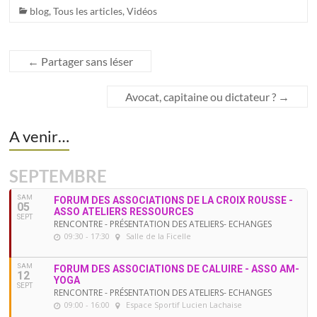
blog
,
Tous les articles
,
Vidéos
←
Partager sans léser
Avocat, capitaine ou dictateur ?
→
A venir…
SEPTEMBRE
SAM
FORUM DES ASSOCIATIONS DE LA CROIX ROUSSE -
05
ASSO ATELIERS RESSOURCES
SEPT
RENCONTRE - PRÉSENTATION DES ATELIERS- ECHANGES
09:30 - 17:30
Salle de la Ficelle
SAM
FORUM DES ASSOCIATIONS DE CALUIRE - ASSO AM-
12
YOGA
SEPT
RENCONTRE - PRÉSENTATION DES ATELIERS- ECHANGES
09:00 - 16:00
Espace Sportif Lucien Lachaise