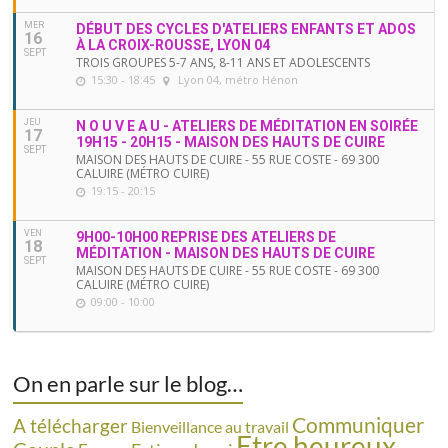
MER
DÉBUT DES CYCLES D'ATELIERS ENFANTS ET ADOS
16
À LA CROIX-ROUSSE, LYON 04
SEPT
TROIS GROUPES 5-7 ANS, 8-11 ANS ET ADOLESCENTS
15:30 - 18:45
Lyon 04, métro Hénon
JEU
N O U V E A U - ATELIERS DE MÉDITATION EN SOIRÉE
17
19H15 - 20H15 - MAISON DES HAUTS DE CUIRE
SEPT
MAISON DES HAUTS DE CUIRE - 55 RUE COSTE - 69 300
CALUIRE (MÉTRO CUIRE)
19:15 - 20:15
VEN
9H00-10H00 REPRISE DES ATELIERS DE
18
MÉDITATION - MAISON DES HAUTS DE CUIRE
SEPT
MAISON DES HAUTS DE CUIRE - 55 RUE COSTE - 69 300
CALUIRE (MÉTRO CUIRE)
09:00 - 10:00
On en parle sur le blog…
Communiquer
A télécharger
Bienveillance au travail
Etre heureux