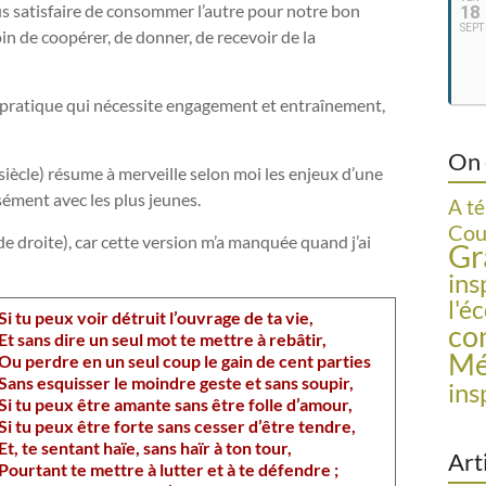
 satisfaire de consommer l’autre pour notre bon
18
SEPT
in de coopérer, de donner, de recevoir de la
 pratique qui nécessite engagement et entraînement,
On 
iècle) résume à merveille selon moi les enjeux d’une
sément avec les plus jeunes.
A t
Cou
e droite), car cette version m’a manquée quand j’ai
Gr
ins
l'é
Si tu peux voir détruit l’ouvrage de ta vie,
co
Et sans dire un seul mot te mettre à rebâtir,
Mé
Ou perdre en un seul coup le gain de cent parties
Sans esquisser le moindre geste et sans soupir,
ins
Si tu peux être amante sans être folle d’amour,
Si tu peux être forte sans cesser d’être tendre,
Et, te sentant haïe, sans haïr à ton tour,
Art
Pourtant te mettre à lutter et à te défendre ;