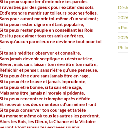
Si tu peux supporter d’entendre tes paroles
Travesties par des gueux pour exciter des sots,
Désh
Et d’entendre mentir sur toi leurs bouches folles,
2026 
Sans pour autant mentir toi-même d’un seul mot ;
Si tu peux rester digne en étant populaire,
« Pou
Si tu peux rester peuple en conseillant les Rois
Et si tu peux aimer tous tes amis en frères,
2025 
Sans qu’aucun parmi eux ne devienne tout pour toi
;
Philo
Si tu sais méditer, observer et connaître,
Sans jamais devenir sceptique ou destructrice,
Rêver, mais sans laisser ton rêve être ton maître,
Réfléchir et penser, sans n’être qu’une penseuse,
Si tu peux être dure sans jamais être en rage,
Si tu peux être brave et jamais imprudente,
Si tu peux être bonne, si tu sais être sage,
Mais sans être jamais ni morale ni pédante,
Si tu peux rencontrer triomphe après défaite
Et recevoir ces deux menteurs d’un même front
Si tu peux conserver ton courage et ta tête
Au moment même où tous les autres les perdront,
Alors les Rois, les Dieux, la Chance et la Victoire
Seront à tout jamais tes esclaves soumis…