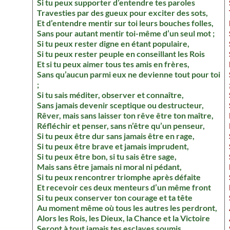
Si tu peux supporter d’entendre tes paroles
Travesties par des gueux pour exciter des sots,
Et d’entendre mentir sur toi leurs bouches folles,
Sans pour autant mentir toi-même d’un seul mot ;
Si tu peux rester digne en étant populaire,
Si tu peux rester peuple en conseillant les Rois
Et si tu peux aimer tous tes amis en frères,
Sans qu’aucun parmi eux ne devienne tout pour toi
;
Si tu sais méditer, observer et connaître,
Sans jamais devenir sceptique ou destructeur,
Rêver, mais sans laisser ton rêve être ton maître,
Réfléchir et penser, sans n’être qu’un penseur,
Si tu peux être dur sans jamais être en rage,
Si tu peux être brave et jamais imprudent,
Si tu peux être bon, si tu sais être sage,
Mais sans être jamais ni moral ni pédant,
Si tu peux rencontrer triomphe après défaite
Et recevoir ces deux menteurs d’un même front
Si tu peux conserver ton courage et ta tête
Au moment même où tous les autres les perdront,
Alors les Rois, les Dieux, la Chance et la Victoire
Seront à tout jamais tes esclaves soumis…