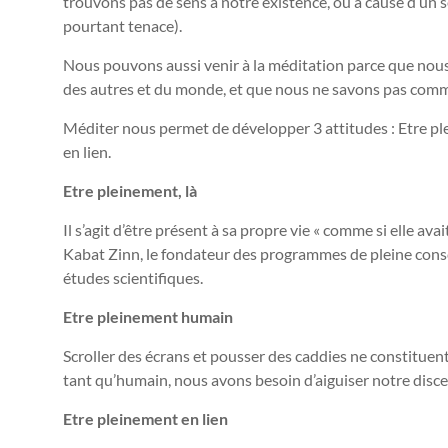
trouvons pas de sens à notre existence, ou à cause d’un 
pourtant tenace).
Nous pouvons aussi venir à la méditation parce que nous
des autres et du monde, et que nous ne savons pas comm
Méditer nous permet de développer 3 attitudes : Etre pl
en lien.
Etre pleinement, là
Il s’agit d’être présent à sa propre vie « comme si elle a
Kabat Zinn, le fondateur des programmes de pleine consc
études scientifiques.
Etre pleinement humain
Scroller des écrans et pousser des caddies ne constituen
tant qu’humain, nous avons besoin d’aiguiser notre disce
Etre pleinement en lien