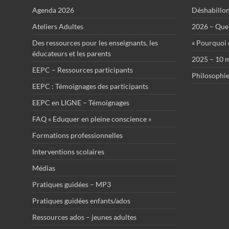
Agenda 2026
Déshabillo
Ateliers Adultes
2026 – Que 
Des ressources pour les enseignants, les
« Pourquoi ê
éducateurs et les parents
2025 – 10 m
EEPC – Ressources participants
Philosophie
EEPC : Témoignages des participants
EEPC en LIGNE – Témoignages
FAQ « Eduquer en pleine conscience »
Formations professionnelles
Interventions scolaires
Médias
Pratiques guidées – MP3
Pratiques guidées enfants/ados
Ressources ados – jeunes adultes