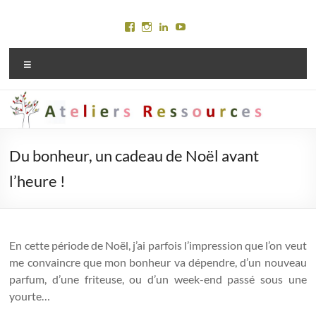
Aller
au
Voir
Voir
Voir
Voir
contenu
le
le
le
le
profil
profil
profil
profil
Menu
de
de
de
de
Ateliersressources
marylinejury
Maryline
Maryline
sur
sur
Jury
Jury
Facebook
Instagram
sur
sur
LinkedIn
YouTube
Du bonheur, un cadeau de Noël avant
l’heure !
En cette période de Noël, j’ai parfois l’impression que l’on veut
me convaincre que mon bonheur va dépendre, d’un nouveau
parfum, d’une friteuse, ou d’un week-end passé sous une
yourte…