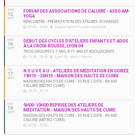
SAM
FORUM DES ASSOCIATIONS DE CALUIRE - ASSO AM-
12
YOGA
SEPT
RENCONTRE - PRÉSENTATION DES ATELIERS- ECHANGES
09:00 - 16:00
Espace Sportif Lucien Lachaise
MER
DÉBUT DES CYCLES D'ATELIERS ENFANTS ET ADOS
16
À LA CROIX-ROUSSE, LYON 04
SEPT
TROIS GROUPES 5-7 ANS, 8-11 ANS ET ADOLESCENTS
15:30 - 18:45
Lyon 04, métro Hénon
JEU
N O U V E A U - ATELIERS DE MÉDITATION EN SOIRÉE
17
19H15 - 20H15 - MAISON DES HAUTS DE CUIRE
SEPT
MAISON DES HAUTS DE CUIRE - 55 RUE COSTE - 69 300
CALUIRE (MÉTRO CUIRE)
19:15 - 20:15
VEN
9H00-10H00 REPRISE DES ATELIERS DE
18
MÉDITATION - MAISON DES HAUTS DE CUIRE
SEPT
MAISON DES HAUTS DE CUIRE - 55 RUE COSTE - 69 300
CALUIRE (MÉTRO CUIRE)
09:00 - 10:00