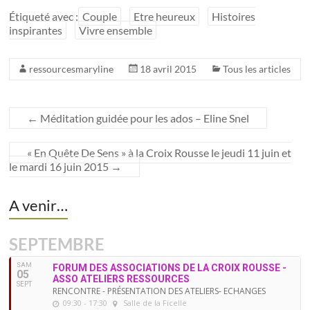
Étiqueté avec :
Couple
Etre heureux
Histoires
inspirantes
Vivre ensemble
ressourcesmaryline
18 avril 2015
Tous les articles
←
Méditation guidée pour les ados – Eline Snel
« En Quête De Sens » à la Croix Rousse le jeudi 11 juin et
le mardi 16 juin 2015
→
A venir…
SEPTEMBRE
SAM
FORUM DES ASSOCIATIONS DE LA CROIX ROUSSE -
05
ASSO ATELIERS RESSOURCES
SEPT
RENCONTRE - PRÉSENTATION DES ATELIERS- ECHANGES
09:30 - 17:30
Salle de la Ficelle