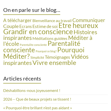
On en parle sur le blog…
Communiquer
A télécharger
Bienveillance au travail
Etre heureux
Couple
Estime de soi
Ecrans
Grandir en conscience
Histoires
inspirantes
Méditer à
Méditations guidées
Parentalité
l'école
Parentalite consciente
consciente
Pourquoi
Pourquoi ce blog?
Méditer?
Vidéos
Témoignages
Simplicité
Vivre ensemble
inspirantes
Articles récents
Déshabillons-nous joyeusement !
2026 – Que de beaux projets se tissent !
« Pourquoi être brillant n’est pas aidant »