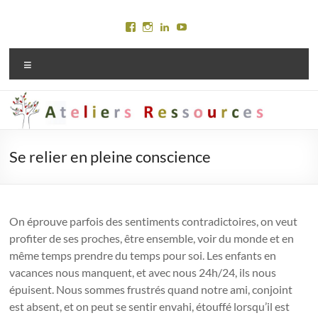
Aller
au
Voir
Voir
Voir
Voir
contenu
le
le
le
le
profil
profil
profil
profil
Menu
de
de
de
de
Ateliersressources
marylinejury
Maryline
Maryline
sur
sur
Jury
Jury
Facebook
Instagram
sur
sur
LinkedIn
YouTube
Se relier en pleine conscience
On éprouve parfois des sentiments contradictoires, on veut
profiter de ses proches, être ensemble, voir du monde et en
même temps prendre du temps pour soi. Les enfants en
vacances nous manquent, et avec nous 24h/24, ils nous
épuisent. Nous sommes frustrés quand notre ami, conjoint
est absent, et on peut se sentir envahi, étouffé lorsqu’il est