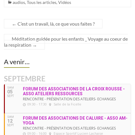
audios
,
Tous les articles
,
Vidéos
←
C’est un travail, là, ce que vous faites ?
Méditation guidée pour les enfants _ Voyage au coeur de
la respiration
→
A venir…
SEPTEMBRE
SAM
FORUM DES ASSOCIATIONS DE LA CROIX ROUSSE -
05
ASSO ATELIERS RESSOURCES
SEPT
RENCONTRE - PRÉSENTATION DES ATELIERS- ECHANGES
09:30 - 17:30
Salle de la Ficelle
SAM
FORUM DES ASSOCIATIONS DE CALUIRE - ASSO AM-
12
YOGA
SEPT
RENCONTRE - PRÉSENTATION DES ATELIERS- ECHANGES
09:00 - 16:00
Espace Sportif Lucien Lachaise