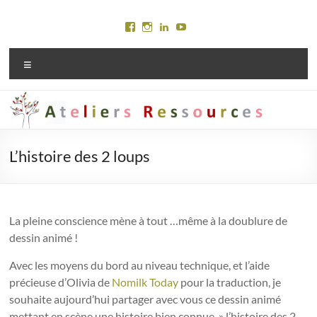
Aller
au
Voir
Voir
Voir
Voir
contenu
le
le
le
le
profil
profil
profil
profil
Menu
de
de
de
de
Ateliersressources
marylinejury
Maryline
Maryline
sur
sur
Jury
Jury
Facebook
Instagram
sur
sur
LinkedIn
YouTube
L’histoire des 2 loups
La pleine conscience mène à tout …même à la doublure de
dessin animé !
Avec les moyens du bord au niveau technique, et l’aide
précieuse d’Olivia de
Nomilk Today
pour la traduction, je
souhaite aujourd’hui partager avec vous ce dessin animé
mettant en scène une histoire bien connue, » l’histoire des 2