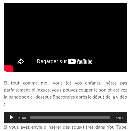
Si tout comme moi, vous (et vos enfants) n’êtes pas
parfaitement bilingues, vous pouvez couper le son et activez
la bande son ci-dessous 5 secondes après le début de la vidéo
:
Lecteur
00:00
00:00
audio
Si vous avez envie d’insérer des sous-titres dans You Tube,